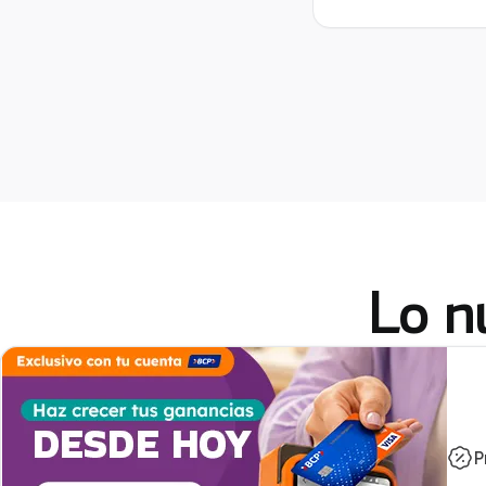
Lo n
P