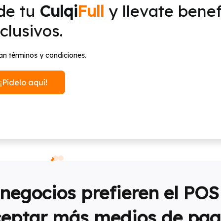
de tu
Culqi
Full
y llevate benef
clusivos.
an términos y condiciones.
¡Pídelo aquí!
negocios prefieren el POS 
eptar más medios de pa