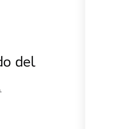
do del
.