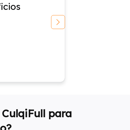
icios
CulqiFull para
go?