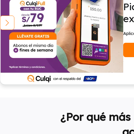
Pi
ex
Aplic
¿Por qué más 
ac