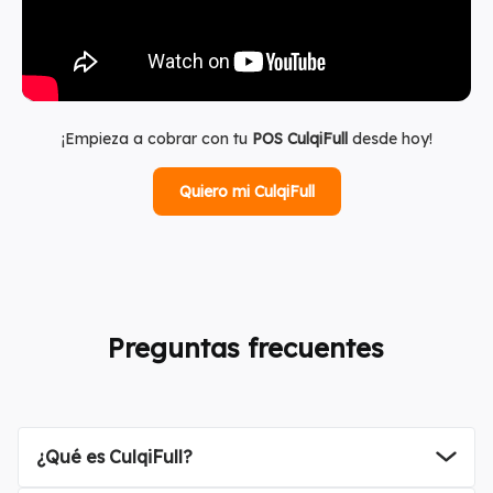
¡Empieza a cobrar con tu
POS CulqiFull
desde hoy!
Quiero mi CulqiFull
Preguntas frecuentes
¿Qué es CulqiFull?
que permite a los negocios cobrar
la cuenta del negocio