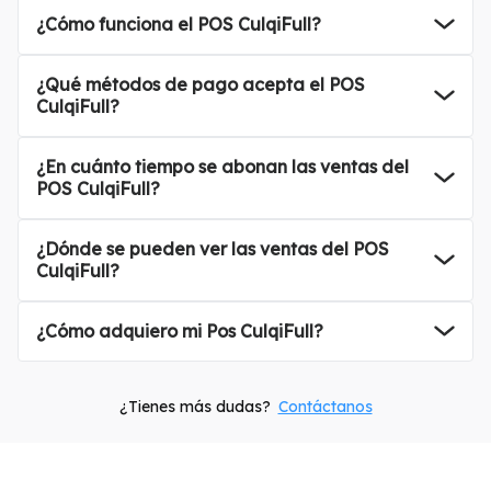
¿Cómo funciona el POS CulqiFull?
en dos pasos con tarjetas o QR.
Las ventas se depositan en la cuenta del negocio y pueden revisarse desde
CulqiPanel y CulqiApp.
¿Qué métodos de pago acepta el POS
CulqiFull?
las tarjetas de débito y crédito, billeteras digitales
y pagos sin contacto como
¿En cuánto tiempo se abonan las ventas del
POS CulqiFull?
se abonan en el mismo día*
, según el horario de corte y la cuenta bancaria asociada.
¿Dónde se pueden ver las ventas del POS
CulqiFull?
Las ventas realizadas con CulqiFull pueden revisarse desde
, donde se muestran
¿Cómo adquiero mi Pos CulqiFull?
(01) 200-2440
. Recuerda que solo pagas la comisión por transacción, sin costos de mantenimiento.
¿Tienes más dudas?
Contáctanos