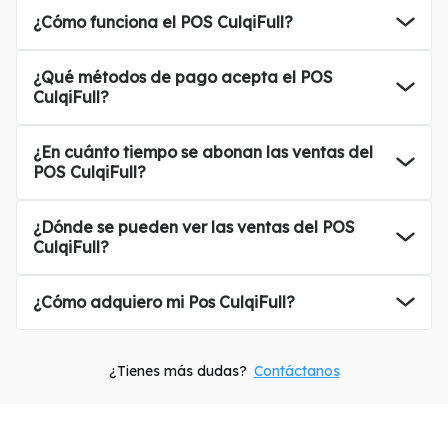
¿Cómo funciona el POS CulqiFull?
en dos pasos con tarjetas o QR.
Las ventas se depositan en la cuenta del negocio y pueden revisarse desde
CulqiPanel y CulqiApp.
¿Qué métodos de pago acepta el POS
CulqiFull?
las tarjetas de débito y crédito, billeteras digitales
y pagos sin contacto como
¿En cuánto tiempo se abonan las ventas del
POS CulqiFull?
se abonan en el mismo día*
, según el horario de corte y la cuenta bancaria asociada.
¿Dónde se pueden ver las ventas del POS
CulqiFull?
Las ventas realizadas con CulqiFull pueden revisarse desde
, donde se muestran
¿Cómo adquiero mi Pos CulqiFull?
(01) 200-2440
. Recuerda que solo pagas la comisión por transacción, sin costos de mantenimiento.
¿Tienes más dudas?
Contáctanos