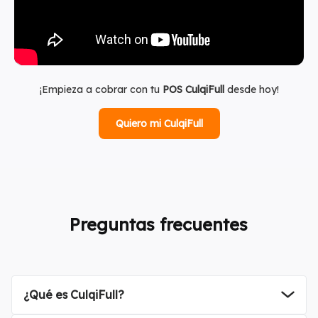
¡Empieza a cobrar con tu
POS CulqiFull
desde hoy!
Quiero mi CulqiFull
Preguntas frecuentes
¿Qué es CulqiFull?
que permite a los negocios cobrar
la cuenta del negocio