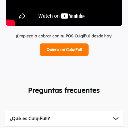
¡Empieza a cobrar con tu
POS CulqiFull
desde hoy!
Quiero mi CulqiFull
Preguntas frecuentes
¿Qué es CulqiFull?
que permite a los negocios cobrar
la cuenta del negocio