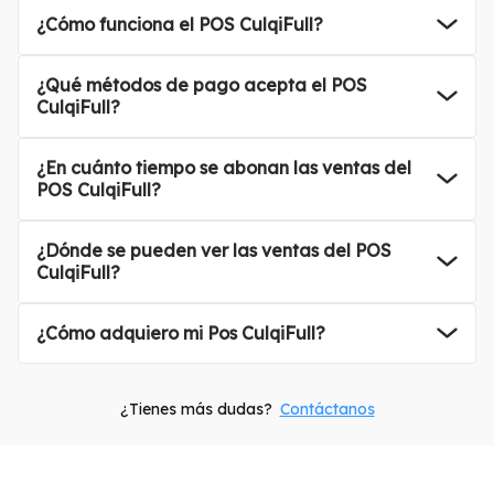
¿Cómo funciona el POS CulqiFull?
en dos pasos con tarjetas o QR.
Las ventas se depositan en la cuenta del negocio y pueden revisarse desde
CulqiPanel y CulqiApp.
¿Qué métodos de pago acepta el POS
CulqiFull?
las tarjetas de débito y crédito, billeteras digitales
y pagos sin contacto como
¿En cuánto tiempo se abonan las ventas del
POS CulqiFull?
se abonan en el mismo día*
, según el horario de corte y la cuenta bancaria asociada.
¿Dónde se pueden ver las ventas del POS
CulqiFull?
Las ventas realizadas con CulqiFull pueden revisarse desde
, donde se muestran
¿Cómo adquiero mi Pos CulqiFull?
(01) 200-2440
. Recuerda que solo pagas la comisión por transacción, sin costos de mantenimiento.
¿Tienes más dudas?
Contáctanos