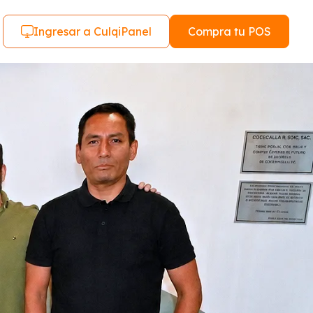
Ingresar a CulqiPanel
Compra tu POS