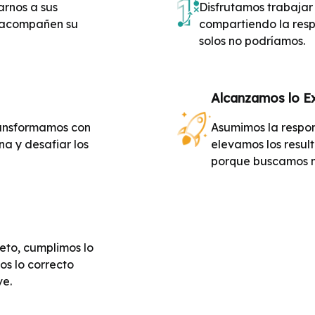
arnos a sus
Disfrutamos trabajar
e acompañen su
compartiendo la resp
solos no podríamos.
Alcanzamos lo Ex
ansformamos con
Asumimos la respon
na y desafiar los
elevamos los resul
porque buscamos m
eto, cumplimos lo
os lo correcto
ve.