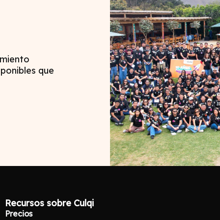
imiento
sponibles que
En agosto del 2015 realiz
nuestra
primera transacc
Recursos sobre Culqi
Precios