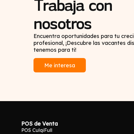
Trabaja con
2016
nosotros
Encuentra oportunidades para tu crec
profesional, ¡Descubre las vacantes di
tenemos para ti!
Me interesa
2019
POS de Venta
POS CulqiFull